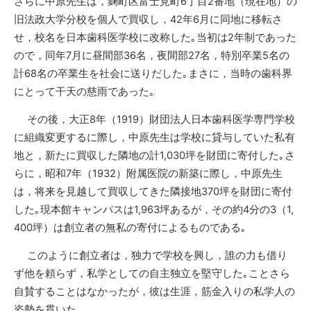
さらに中原先生は，麹町区富士見町
6
丁目
2
番地（現在地）の
旧法政大学分校を個人で買収し，
42
年
6
月に同地に移転さ
せ，校名を日本歯科医学校に改称した｡当初は
2
年制であった
ので，同年
7
月に昼間部
36
名，夜間部
27
名，特別卒業
5
名の
計
68
名の卒業生を社会に送りだした｡まさに，当時の歯科界
にとって干天の慈雨であった｡
その後，大正
8
年（
1919
）財団法人日本歯科医学専門学校
に組織変更するに際し，中原先生は学校に貸与していた私有
地と，新たに買収した隣地の計
1,030
坪を財団に寄付した｡さ
らに，昭和
7
年（
1932
）附属医院の新築に際し，中原先生
は，将来を見越して買収してきた隣接地
370
坪を財団に寄付
した｡現本館キャンパスは
1,963
坪あるが，その約
4
分の
3
（
1,
400
坪）は創立者の無私の寄付によるものである｡
このように創立者は，独力で学校を興し，誰の力も借り
ず他を頼らず，私学としての自主独立を堅守した｡ことさら
自賛することはなかったが，彼は生涯，筋金入りの私学人の
姿勢を貫いた｡