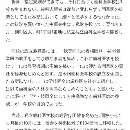
折角，指定規則ができても，それに基づく歯科医学校は
1
校も生まれない。歯科志望者は従前と変わらず，開業医の徒
弟としてまた私塾において，細々と勉学をする他なかった。
この状況を憂い憤った中原先生は，私財を投じて，翌
40
年
6
月，麹町区大手町
1
丁目
1
番地に私立共立歯科医学校を開校し
た。
同校の設立趣意書には，「我等同志の者相図り，昼間開
業医の助手をして余暇なき者を集め，これに歯科医学を授
け，一には教育機関の不備を補い，一には師たる開業医の責
任を軽減せしめんと欲す。是今回歯科医学校の設立を企図し
たる所以なり。
…
一は学技両全の歯科医を社会に紹介し，一
は以て歯科医の人格を高尚ならしめんことを」と説いた。こ
こに謳った「学・技両全にして人格高尚なる歯科医師の養
成」が，学校の目的であった。
当時，私立歯科医学校の経営は困難を窮めた｡開校から
4
ヵ月後の
10
月には，校舎を神田区雉子町
34
番地に移転した｡