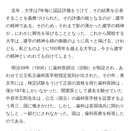
近年，大学は
7
年毎に認証評価をうけて，その結果を公表
することを義務づけられた。その評価の核となるのが，建学
の精神である。そのため，それまで影の薄かった建学の精神
が，にわかに脚光を浴びることとなった。これから開校する
大学は，建学の精神を錦の御旗のように高々と掲げる。けれ
ども，私どものように
100
周年を越える大学は，今さら建学
の精神といわれても白けてしまう。
明治
39
年（
1906
）に歯科医師法（旧制）が制定され，あ
わせて公立私立歯科医学校指定規則が出された。その年，東
京市には，検定試験をうけて正規の資格を得た歯科医師は，
僅か
187
名しかいなかった。開業医として盛名を馳せていた
中原市五郎先生は，公立（国立）の歯科医学校を設置するよ
う再三，国に働きかけた。しかし，歯科は富国強兵に関わり
なしと，一顧だにされなかった。国は，歯科医療を軽視した
のである。