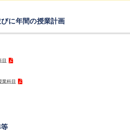
並びに年間の授業計画
科目
授業科目
準等